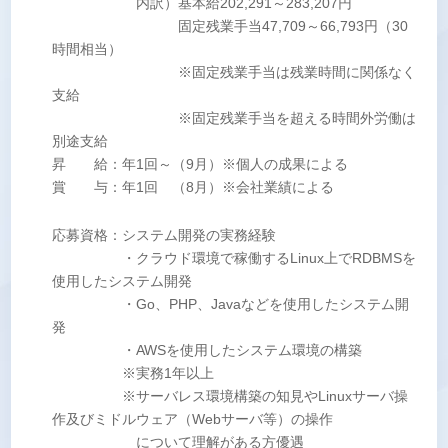
内訳）基本給202,291～283,207円
固定残業手当47,709～66,793円（30
時間相当）
※固定残業手当は残業時間に関係なく
支給
※固定残業手当を超える時間外労働は
別途支給
昇 給：年1回～（9月）※個人の成果による
賞 与：年1回 （8月）※会社業績による
応募資格：システム開発の実務経験
・クラウド環境で稼働するLinux上でRDBMSを
使用したシステム開発
・Go、PHP、Javaなどを使用したシステム開
発
・AWSを使用したシステム環境の構築
※実務1年以上
※サーバレス環境構築の知見やLinuxサーバ操
作及びミドルウェア（Webサーバ等）の操作
について理解がある方優遇