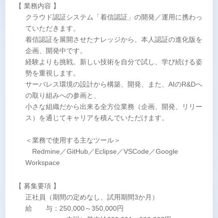
【 業務内容 】
クラウド認証システム「着信認証」の開発／運用に携わっ
ていただきます。
着信認証を展開させたナレッジから、本人認証の進化版を
企画、開発中です。
経験よりも挑戦。新しい技術を自分で試し、学び続ける姿
勢を重視します。
サーバレス環境の設計から構築、開発、また、AIのR&Dへ
の取り組みへの参画と、
小さな組織だから出来る全方位業務（企画、開発、リリー
ス）を通じてキャリアを積んでいただけます。
＜業務で使用する主なツール＞
Redmine／GitHub／Eclipse／VSCode／Google
Workspace
【 募集要項 】
正社員（期間の定めなし、試用期間3か月）
給 与：250,000～350,000円