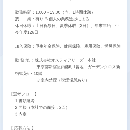
勤務時間：10:00～19:00（内、1時間休憩）
残 業：有り ※個人の業務進捗による
休日休暇：土日祝祭日、夏季休暇（3日）、年末年始 ※
今年度126日
加入保険：厚生年金保険、健康保険、雇用保険、労災保険
勤 務 地 ：株式会社オスティアリーズ 本社
東京都新宿区内藤町1番地 ガーデンクロス新
宿御苑6・10階
※室内禁煙（喫煙場所あり）
【選考フロー 】
1.書類選考
2.面接（本社での面接：2回）
3.内定
【 応募方法 】