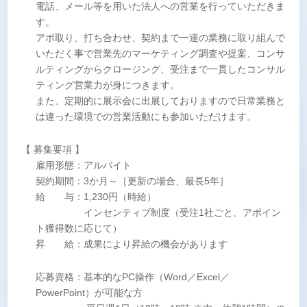
電話、メール等を用いた法人への営業を行っていただきま
す。
アポ取り、打ち合わせ、契約まで一連の業務に取り組んで
いただく事で営業先のマーケティング調査や提案、コンサ
ルティングからクロージング、受注まで一貫したコンサル
ティング営業力が身につきます。
また、定期的に展示会に出展しておりますので日常業務と
は違った環境での営業活動にも参加いただけます。
【 募集要項 】
雇用形態：アルバイト
契約期間：3か月～［更新の場合、最長5年］
給 与：1,230円（時給）
インセンティブ制度（受注1社ごと、アポイン
ト獲得数に応じて）
昇 給：成果により昇給の機会があります
応募資格：基本的なPC操作（Word／Excel／
PowerPoint）が可能な方