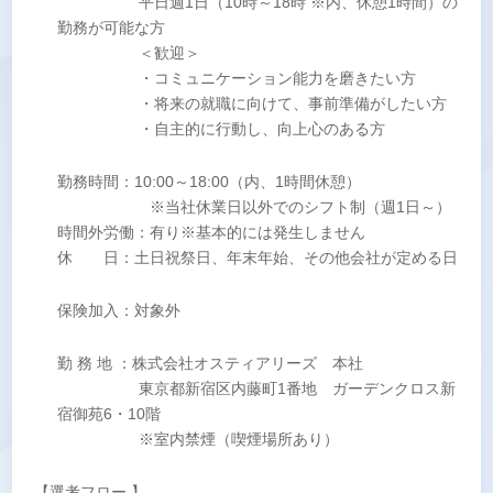
平日週1日（10時～18時 ※内、休憩1時間）の
勤務が可能な方
＜歓迎＞
・コミュニケーション能力を磨きたい方
・将来の就職に向けて、事前準備がしたい方
・自主的に行動し、向上心のある方
勤務時間：10:00～18:00（内、1時間休憩）
※当社休業日以外でのシフト制（週1日～）
時間外労働：有り※基本的には発生しません
休 日：土日祝祭日、年末年始、その他会社が定める日
保険加入：対象外
勤 務 地 ：株式会社オスティアリーズ 本社
東京都新宿区内藤町1番地 ガーデンクロス新
宿御苑6・10階
※室内禁煙（喫煙場所あり）
【選考フロー 】