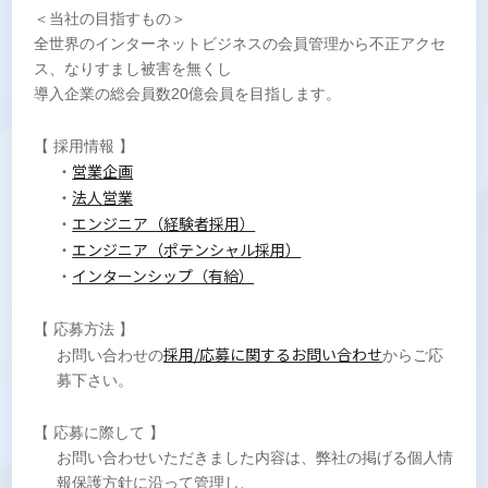
＜当社の目指すもの＞
全世界のインターネットビジネスの会員管理から不正アクセ
ス、なりすまし被害を無くし
導入企業の総会員数20億会員を目指します。
【 採用情報 】
・
営業企画
・
法人営業
・
エンジニア（経験者採用）
・
エンジニア（ポテンシャル採用）
・
インターンシップ（有給）
【 応募方法 】
採用/応募に関するお問い合わせ
お問い合わせの
からご応
募下さい。
【 応募に際して 】
お問い合わせいただきました内容は、弊社の掲げる個人情
報保護方針に沿って管理し、